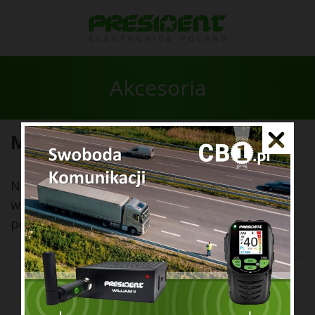
Akcesoria
Mikrofon REMOTE MIKE
Nowy REMOTE MIKE - kompatybilny z
wszystkimi radiotelefonami PRESIDENT,
posiadającymi 6-pinowe złącze mikrofonowe.