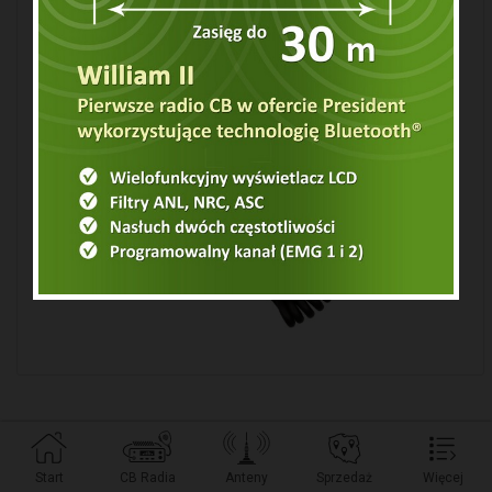
Start
CB Radia
Anteny
Sprzedaż
Więcej