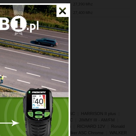
hz
39
27,390 Mhz
hz
40
27,400 Mhz
L II PLUS
|
GEORGE II
|
Grant II ASC
|
HARRISON II plus
|
JFK II ASC
|
JFK III
|
Jimmy II ASC
|
JIMMY III - AM/FM
|
II M
|
Randy II P
|
RANDY III PLUS
|
RICHARD 12V
|
Ronald
|
Thomas ASC
|
Walker ASC
|
Walker ASC Chrome
|
WALKER