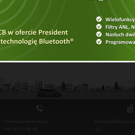
IAM II
ina
|
CB Sat
|
Colorado 1800 Power
|
Colorado 1800 Power New
|
Hawaii
|
Hawaii S
|
Himalaya WB
|
Indiana
|
Iowa
|
Iowa S
|
Ke
-145
|
ML-145 Export
|
MLA - 85
|
MLA-145
|
Montana UP
|
MS 
800 Power New
|
Vermont
|
Virginia F
|
WA-27
|
Washington
|
Wyo
skie
|
lubelskie
|
lubuskie
|
łódzkie
|
małopolskie
|
mazowieckie
|
opolskie
|
zachodniopomorskie
Informacja telefoniczna:
President Electronic
+48 34 370 95 80
o.o.