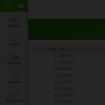
CB Radia
Anteny
Kanał
Pasmo D
1
26,960 Mhz
2
26,970 Mhz
Akcesoria
3
26,980 Mhz
4
27,000 Mhz
5
27,010 Mhz
Sprzedaż
6
27,020 Mhz
7
27,030 Mhz
Aktualności
8
27,050 Mhz