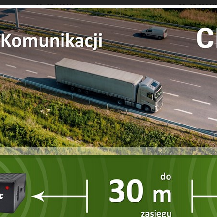
19
27,180 Mhz
29
27,290 M
20
27,200 Mhz
30
27,300 M
BARRY II AM/FM ASC/VOX
|
BARRY II Plus
|
BILL AM/FM ASC
|
BIL
V
|
HENRY II
|
Jackson II ASC
|
Jackson II ASC Chrome
|
JERRY
|
HNSON III
|
Lincoln II PLUS
|
MARTIN PLUS
|
MC Kinley
|
Randy 
IV CL CARBON
|
Teddy ASC
|
TEDDY II ASC / VOX
|
TEDDY II plus