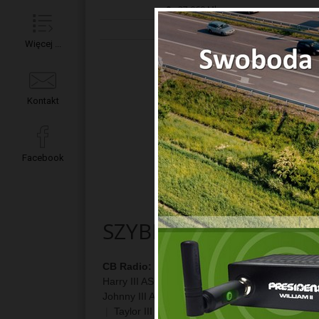
9
27,060 Mhz
10
27,070 Mhz
Więcej ...
Kontakt
Facebook
SZYBKIE LINKI
CB Radio:
Andy ASC
|
Barry AM/FM ASC
|
Harry III ASC 12/24
|
Henry ASC Classic 12/24
Johnny III ASC 12/24V
|
Johnson II 12/24
|
JO
|
Taylor III ASC
|
TAYLOR IV ASC
|
TAYLOR 