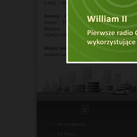
II ASC
|
WASHINGTON
|
William ASC
|
WILL
Anteny:
Alabama
|
Alaska
|
Aravali
|
Carol
Export
|
Florida UP
|
Gamma 90
|
Georgia
|
Missouri
|
Missouri Export
|
Missouri UP
|
ML
SUPER CAROLINA
|
Super Florida
|
Texas 1
Sklepy (woj.):
dolnośląskie
|
kujawsko-pomor
świętokrzyskie
|
warmińsko-mazurskie
|
wielk
Strona główna
CB Radia