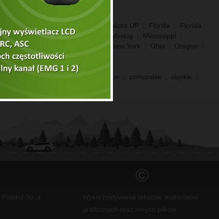
COLORADO 800 WB
|
Dakota
|
Dakota UP
|
Florida
|
Florida
ntucky S
|
Maryland
|
Michigan
|
Minilog
|
Mississippi
|
85
|
MS-145 CN
|
NEW Florida
|
New York
|
Ohio
|
Oregon
|
ming UP
opolskie
|
podkarpackie
|
podlaskie
|
pomorskie
|
śląskie
|
s Poland Sp. z
Wykorzystywanie tekstów, materiałów
graficznych oraz innych plików