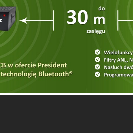
n dla koneserów pasma CB. Wyposażony w bardzo wi
o dalekich łączności. Urządzenie wielkości radia