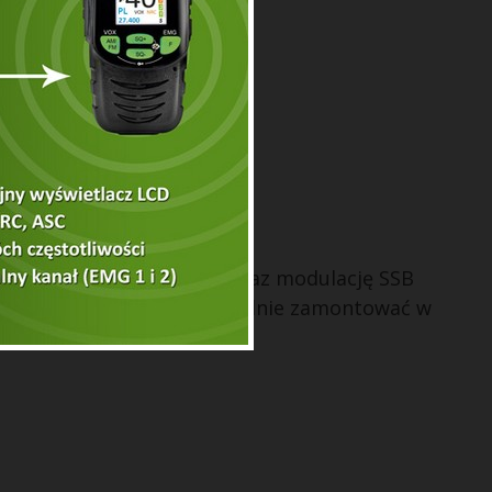
ele przydatnych funkcji oraz modulację SSB
 samochodowego można wygodnie zamontować w