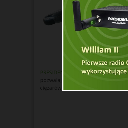
PRESIDENT GRANT II
to radiotelefo
pozwalającą na prowadzenie bardz
ciężarówce lub busie .